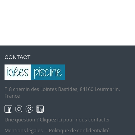
CONTACT
8 chemin des Lointes Bastides, 84160 Lourmarin,
France
Une question ?
Cliquez ici pour nous contacter
Mentions légales
–
Politique de confidentialité