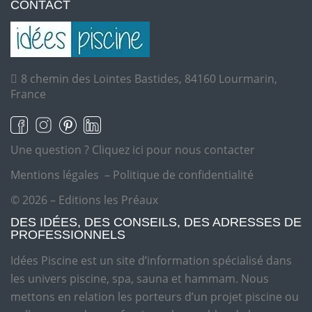
CONTACT
8 chemin des Lointes Bastides, 84160 Lourmarin,
France
Une question ?
Cliquez ici pour nous contacter
Mentions légales
–
Politique de confidentialité
© 2026 – Editions les Préaux
DES IDÉES, DES CONSEILS, DES ADRESSES DE
PROFESSIONNELS
Idées Piscine est un site d’information spécialisé dans
les univers piscine, spa, sauna et hammam. Nous
mettons en relation les porteurs d’un projet piscine ou