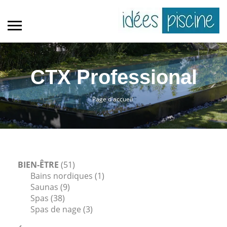
CTX Professional
Page d'accueil
BIEN-ÊTRE
(51)
Bains nordiques
(1)
Saunas
(9)
Spas
(38)
Spas de nage
(3)