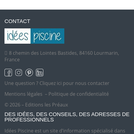
CONTACT
8 chemin des Lointes Bastides, 84160 Lourmarin,
France
Une question ?
Cliquez ici pour nous contacter
Mentions légales
–
Politique de confidentialité
© 2026 – Editions les Préaux
DES IDÉES, DES CONSEILS, DES ADRESSES DE
PROFESSIONNELS
Idées Piscine est un site d’information spécialisé dans