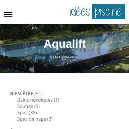
Aqualift
Page d'accueil
BIEN-ÊTRE
(51)
Bains nordiques
(1)
Saunas
(9)
Spas
(38)
Spas de nage
(3)