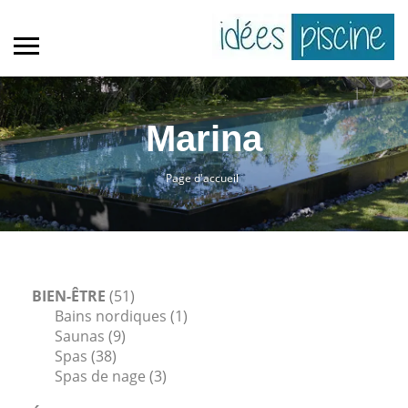
Marina
Page d'accueil
BIEN-ÊTRE
(51)
Bains nordiques
(1)
Saunas
(9)
Spas
(38)
Spas de nage
(3)