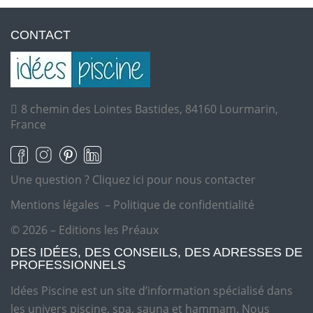
CONTACT
8 chemin des Lointes Bastides, 84160 Lourmarin,
France
Une question ?
Cliquez ici pour nous contacter
Mentions légales
–
Politique de confidentialité
© 2026 – Editions les Préaux
DES IDÉES, DES CONSEILS, DES ADRESSES DE
PROFESSIONNELS
Idées Piscine est un site d’information spécialisé dans
les univers piscine, spa, sauna et hammam. Nous