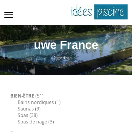
uwe France
Page d'accueil
BIEN-ÊTRE
(51)
Bains nordiques
(1)
Saunas
(9)
Spas
(38)
Spas de nage
(3)