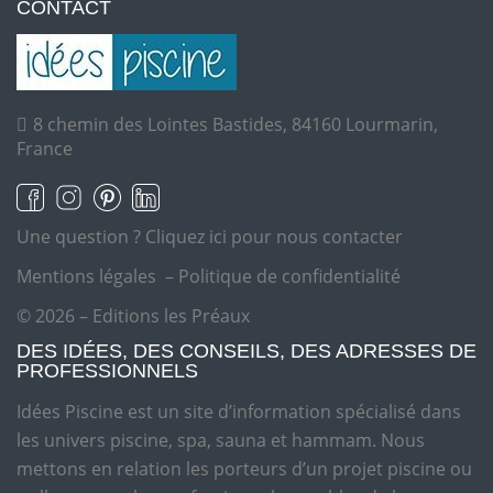
CONTACT
8 chemin des Lointes Bastides, 84160 Lourmarin,
France
Une question ?
Cliquez ici pour nous contacter
Mentions légales
–
Politique de confidentialité
© 2026 – Editions les Préaux
DES IDÉES, DES CONSEILS, DES ADRESSES DE
PROFESSIONNELS
Idées Piscine est un site d’information spécialisé dans
les univers piscine, spa, sauna et hammam. Nous
mettons en relation les porteurs d’un projet piscine ou