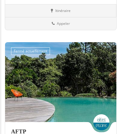
Itinéraire
Abris
57-Moselle
Appeler
Fermé actuellement
AFTP