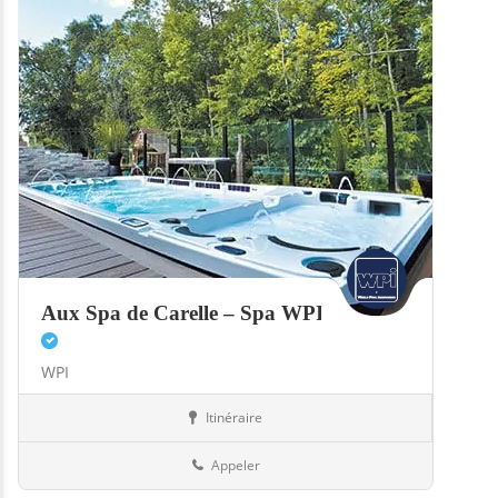
Aux Spa de Carelle – Spa WPI
WPI
Itinéraire
Boutiques
57-Moselle
Appeler