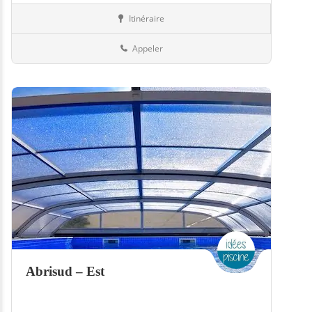
Itinéraire
Equipement
57-Moselle
Appeler
Abrisud – Est