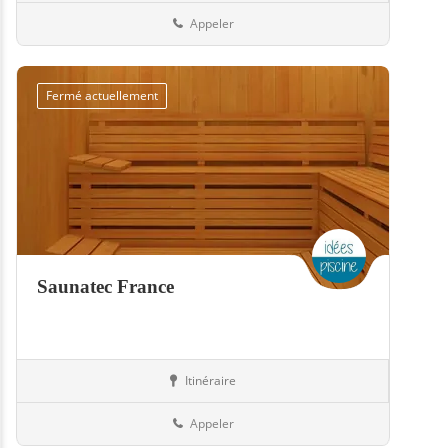
Appeler
Fermé actuellement
Saunatec France
Itinéraire
Equipement
57-Moselle
Appeler