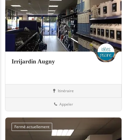
Irrijardin Augny
Itinéraire
Boutiques
57-Moselle
Appeler
Fermé actuellement