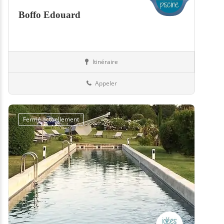
Boffo Edouard
Itinéraire
Piscines
57-Moselle
Appeler
Fermé actuellement