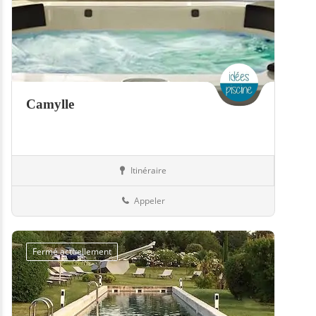
Camylle
Itinéraire
Equipement
57-Moselle
Appeler
Fermé actuellement