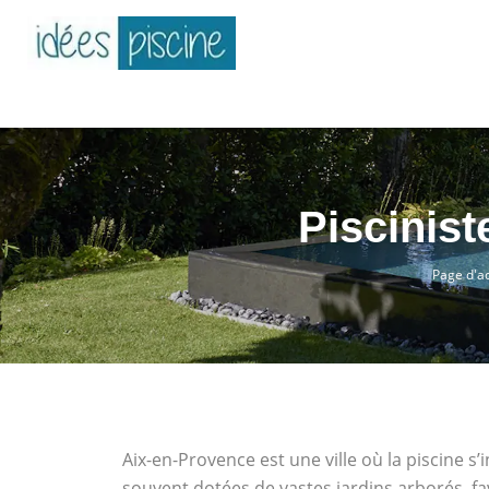
Piscinist
Page d'ac
Aix-en-Provence est une ville où la piscine s
souvent dotées de vastes jardins arborés, fa