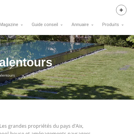
Se Connecter
Magazine
Guide conseil
Annuaire
Produits
 alentours
 alentours
. Les grandes propriétés du pays d’Aix,
le, pool-house et aménagements paysagers