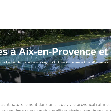
es à Aix-en-Provence et
»
cueil
Les piscinistes dans la région PACA
Piscinistes à Aix-en-Provence et
’inscrit naturellement dans un art de vivre provençal raffiné
vorisent les projets ambitieux alliant piscine traditionnel