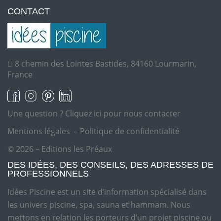
CONTACT
8 chemin des Lointes Bastides, 84160 Lourmarin,
France
Une question ?
Cliquez ici pour nous contacter
Mentions légales
–
Politique de confidentialité
© 2026 – Editions les Préaux
DES IDÉES, DES CONSEILS, DES ADRESSES DE
PROFESSIONNELS
Idées Piscine est un site d’information spécialisé dans
les univers piscine, spa, sauna et hammam. Nous
mettons en relation les porteurs d’un projet piscine ou