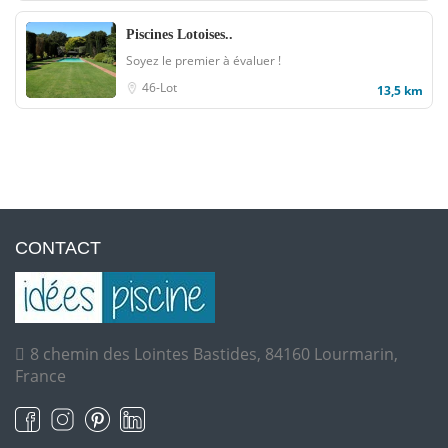
Piscines Lotoises..
Soyez le premier à évaluer !
46-Lot
13,5 km
CONTACT
8 chemin des Lointes Bastides, 84160 Lourmarin,
France