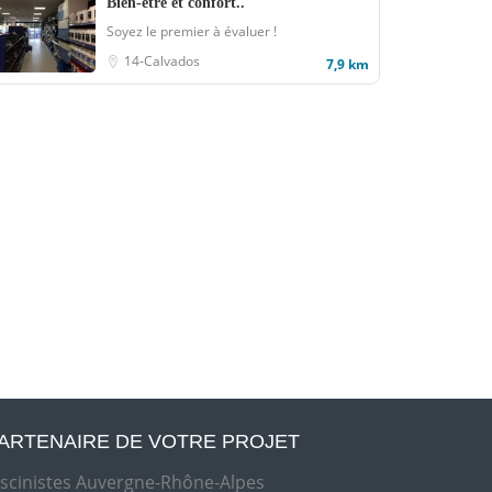
Bien-être et confort..
Soyez le premier à évaluer !
14-Calvados
7,9 km
ARTENAIRE DE VOTRE PROJET
iscinistes Auvergne-Rhône-Alpes