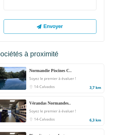
ociétés à proximité
Normandie Piscines C..
Soyez le premier à évaluer !
14-Calvados
3,7 km
Vérandas Normandes..
Soyez le premier à évaluer !
14-Calvados
6,3 km