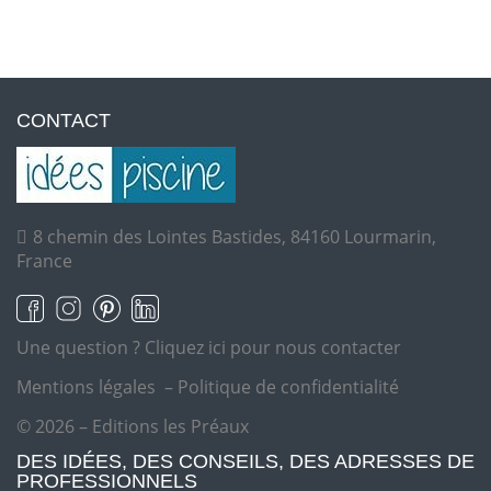
CONTACT
8 chemin des Lointes Bastides, 84160 Lourmarin,
France
Une question ?
Cliquez ici pour nous contacter
Mentions légales
–
Politique de confidentialité
© 2026 – Editions les Préaux
DES IDÉES, DES CONSEILS, DES ADRESSES DE
PROFESSIONNELS