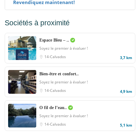
Revendiquez maintenant!
Sociétés à proximité
Espace Bleu – ..
Soyez le premier à évaluer !
14-Calvados
3,7 km
Bien-être et confort..
Soyez le premier à évaluer !
14-Calvados
4,9 km
O fil de l’eau..
Soyez le premier à évaluer !
14-Calvados
5,1 km