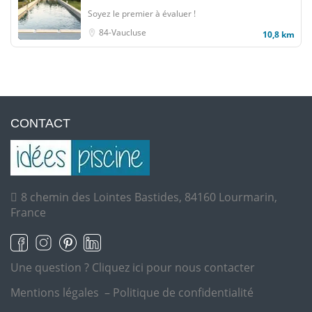
Soyez le premier à évaluer !
84-Vaucluse
10,8 km
CONTACT
8 chemin des Lointes Bastides, 84160 Lourmarin,
France
Une question ?
Cliquez ici pour nous contacter
Mentions légales
–
Politique de confidentialité