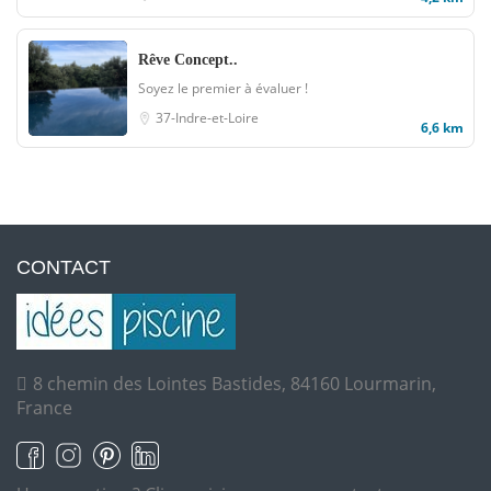
Rêve Concept..
Soyez le premier à évaluer !
37-Indre-et-Loire
6,6 km
CONTACT
8 chemin des Lointes Bastides, 84160 Lourmarin,
France