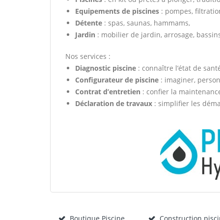
Equipements de piscines
: pompes, filtratio
Détente
: spas, saunas, hammams,
Jardin
: mobilier de jardin, arrosage, bassi
Nos services :
Diagnostic piscine
: connaître l’état de sant
Configurateur de piscine
: imaginer, personn
Contrat d’entretien
: confier la maintenanc
Déclaration de travaux
: simplifier les dém
Boutique Piscine
Construction pisc