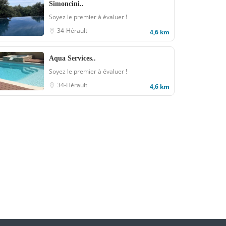
Simoncini..
Soyez le premier à évaluer !
34-Hérault
4,6 km
Aqua Services..
Soyez le premier à évaluer !
34-Hérault
4,6 km