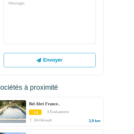
ociétés à proximité
Bel Abri France..
3 Évaluations
1.0
34-Hérault
2,9 km