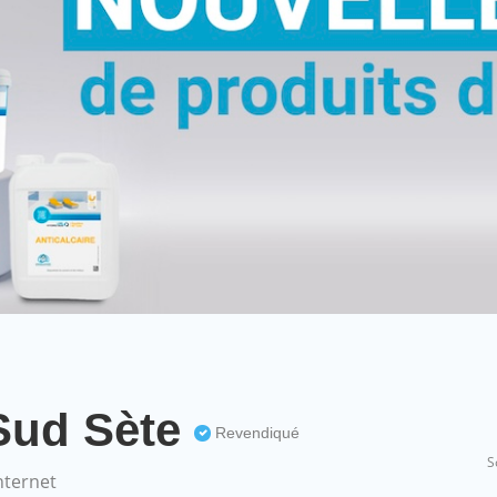
Sud Sète
Revendiqué
S
nternet