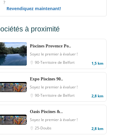
?
Revendiquez maintenant!
ociétés à proximité
Piscines Provence Po..
Soyez le premier à évaluer !
90-Territoire de Belfort
1,5 km
Expo Piscines 90..
Soyez le premier à évaluer !
90-Territoire de Belfort
2,8 km
Oasis Piscines &..
Soyez le premier à évaluer !
25-Doubs
2,8 km