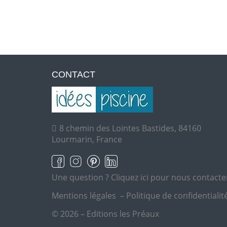
CONTACT
8 chemin des Lointes Bastides, 84160
Lourmarin, France
Une question ?
Cliquez ici pour nous contacte
Mentions légales
–
Politique de confidentialit
© 2026 – Editions les Préaux