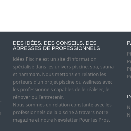
DES IDÉES, DES CONSEILS, DES
P
ADRESSES DE PROFESSIONNELS
P
Idées Piscine est un site d’information
P
spécialisé dans les univers piscine, spa, sauna
P
et hammam. Nous mettons en relation les
P
porteurs d’un projet piscine ou wellness avec
les professionnels capables de le réaliser, le
I
rénover ou l’entretenir.
r
Nous sommes en relation constante avec les
N
professionnels de la piscine à travers notre
é
N
magazine et notre Newsletter Pour les Pros.