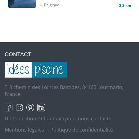
Belgique
2,2 km
CONTACT
8 chemin des Lointes Bastides, 84160 Lourmarin,
France
Une question ?
Cliquez ici pour nous contacter
Mentions légales
–
Politique de confidentialité