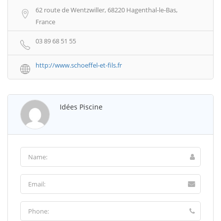
62 route de Wentzwiller, 68220 Hagenthal-le-Bas,
France
03 89 68 51 55
http://www.schoeffel-et-fils.fr
Idées Piscine