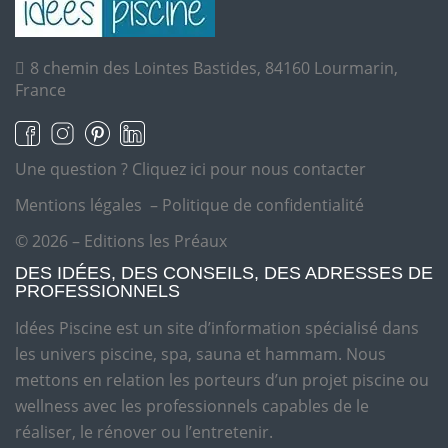
8 chemin des Lointes Bastides, 84160 Lourmarin,
France
Une question ?
Cliquez ici pour nous contacter
Mentions légales
–
Politique de confidentialité
© 2026 – Editions les Préaux
DES IDÉES, DES CONSEILS, DES ADRESSES DE
PROFESSIONNELS
Idées Piscine est un site d’information spécialisé dans
les univers piscine, spa, sauna et hammam. Nous
mettons en relation les porteurs d’un projet piscine ou
wellness avec les professionnels capables de le
réaliser, le rénover ou l’entretenir.