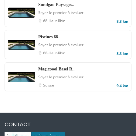
Sundgau Paysages..
Soyez le premier à évaluer !
68-Haut-Rhin
8.3 km
Piscines 68..
Soyez le premier à évaluer !
68-Haut-Rhin
8.3 km
Magicpool Basel R..
Soyez le premier à évaluer !
Suisse
9.4 km
CONTACT