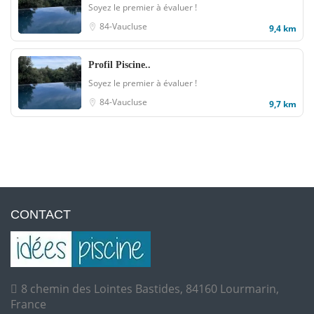
Soyez le premier à évaluer !
84-Vaucluse
9,4 km
Profil Piscine..
Soyez le premier à évaluer !
84-Vaucluse
9,7 km
CONTACT
8 chemin des Lointes Bastides, 84160 Lourmarin,
France