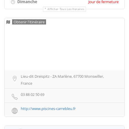
Dimanche
Jour de fermeture
Afficher Tous Les Horaires
Obtenir l'itinéraire
Lieu-dit Dreispitz - ZA Marlène, 67700 Monswiller,
France
03 88 02 50 69
http://www.piscines-carrebleu.fr