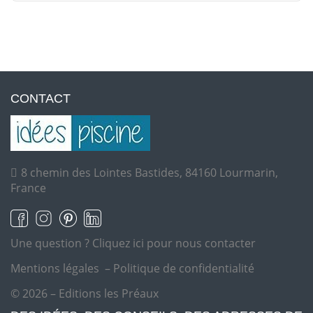
CONTACT
8 chemin des Lointes Bastides, 84160 Lourmarin,
France
Une question ?
Cliquez ici pour nous contacter
Mentions légales
–
Politique de confidentialité
© 2026 – Editions les Préaux