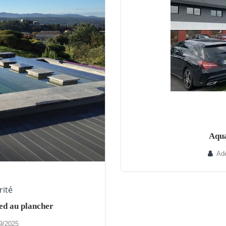
Aqua
Ade
rité
ed au plancher
9/2025