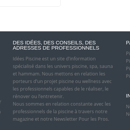
DES IDÉES, DES CONSEILS, DES
P
ADRESSES DE PROFESSIONNELS
P
Idées Piscine est un site d’information
P
spécialisé dans les univers piscine, spa, sauna
P
et hammam. Nous mettons en relation les
P
porteurs d’un projet piscine ou wellness avec
les professionnels capables de le réaliser, le
I
rénover ou l’entretenir.
r
Nous sommes en relation constante avec les
N
professionnels de la piscine à travers notre
é
N
magazine et notre Newsletter Pour les Pros.