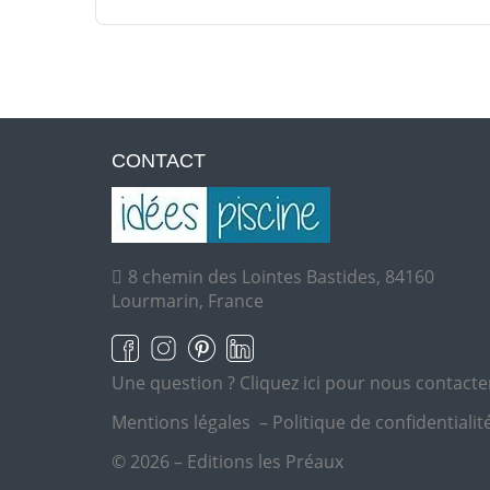
CONTACT
8 chemin des Lointes Bastides, 84160
Lourmarin, France
Une question ?
Cliquez ici pour nous contacte
Mentions légales
–
Politique de confidentialit
© 2026 – Editions les Préaux