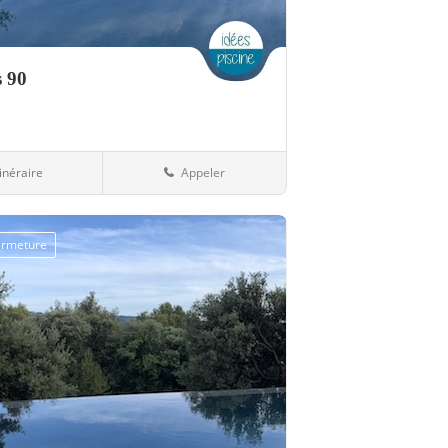
s 90
tinéraire
Appeler
mams
90-Territoire de Belfort
fermeture