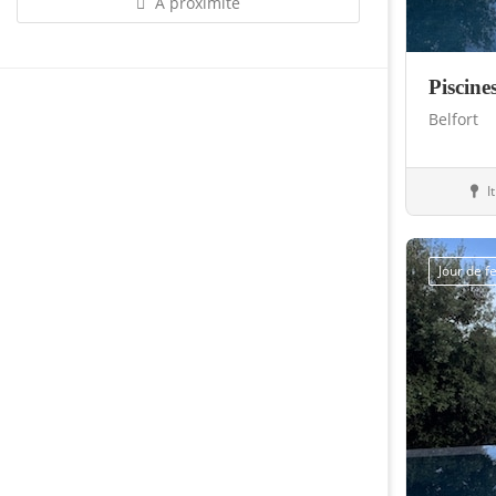
À proximité
Piscine
Belfort
I
Ham
Jour de 
Sauvegarder