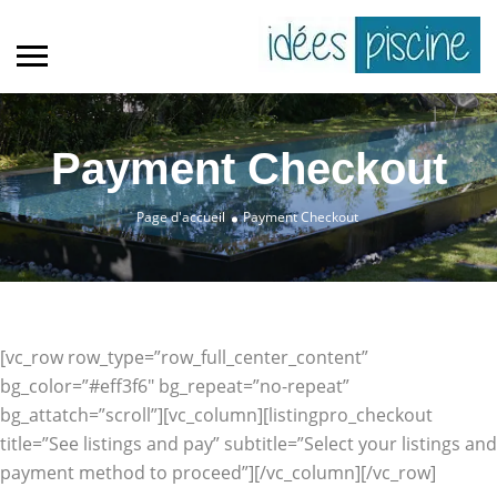
Payment Checkout
Page d'accueil
Payment Checkout
[vc_row row_type=”row_full_center_content”
bg_color=”#eff3f6″ bg_repeat=”no-repeat”
bg_attatch=”scroll”][vc_column][listingpro_checkout
title=”See listings and pay” subtitle=”Select your listings and
payment method to proceed”][/vc_column][/vc_row]