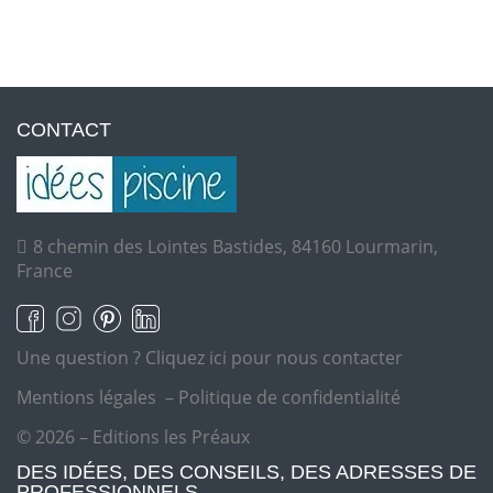
CONTACT
8 chemin des Lointes Bastides, 84160 Lourmarin,
France
Une question ?
Cliquez ici pour nous contacter
Mentions légales
–
Politique de confidentialité
© 2026 – Editions les Préaux
DES IDÉES, DES CONSEILS, DES ADRESSES DE
PROFESSIONNELS