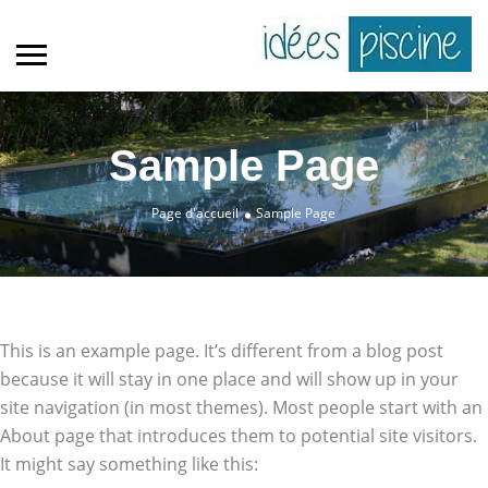
Sample Page
Page d'accueil
Sample Page
This is an example page. It’s different from a blog post
because it will stay in one place and will show up in your
site navigation (in most themes). Most people start with an
About page that introduces them to potential site visitors.
It might say something like this: