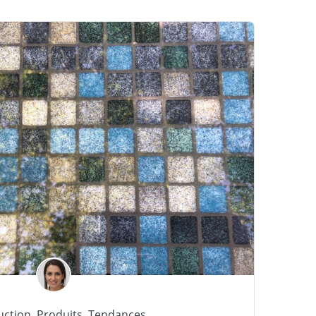
uction
,
Produits
,
Tendances