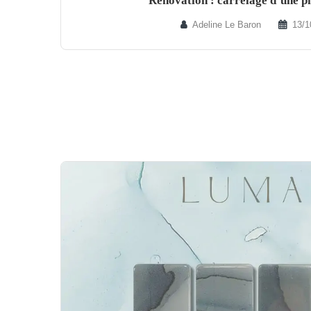
Rénovation : carrelage d’une pi
Adeline Le Baron
13/1