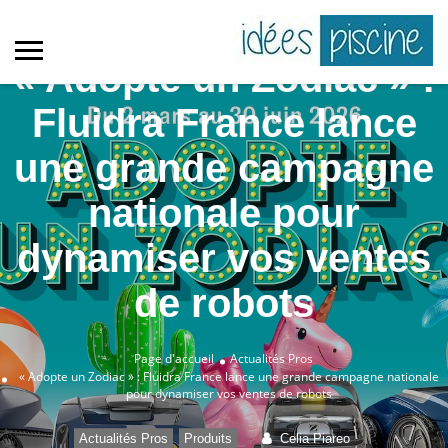
« Adopte un Zodiac » :
Fluidra France lance
une grande campagne
nationale pour
dynamiser vos ventes
de robots
Page d'accueil
Actualités Pros
« Adopte un Zodiac » : Fluidra France lance une grande campagne nationale
pour dynamiser vos ventes de robots
,
Actualités Pros
Produits
Celia Piareo