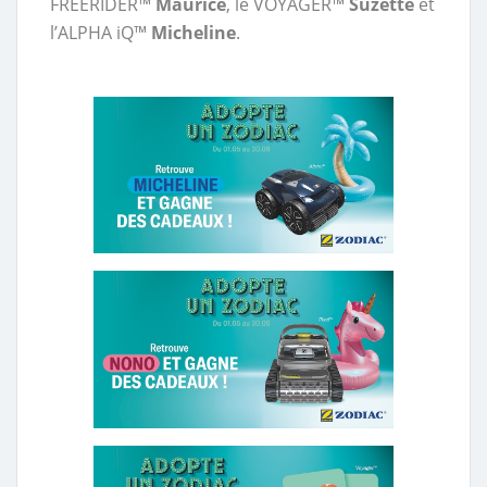
FREERIDER™
Maurice
, le VOYAGER™
Suzette
et
l’ALPHA iQ™
Micheline
.