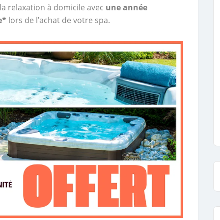
la relaxation à domicile avec
une année
e*
lors de l’achat de votre spa.