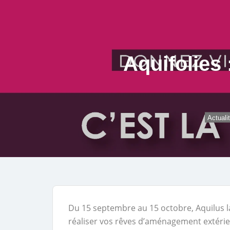
Aquifolies 
Actuali
Du 15 septembre au 15 octobre, Aquilus
réaliser vos rêves d’aménagement extérie