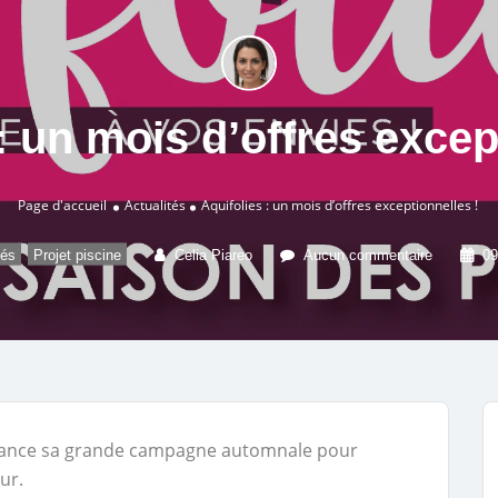
: un mois d’offres excep
Page d'accueil
Actualités
Aquifolies : un mois d’offres exceptionnelles !
,
tés
Projet piscine
Celia Piareo
Aucun commentaire
09
 lance sa grande campagne automnale pour
ur.