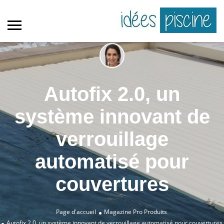
Autofix 2.0, un
système innovant de
verrouillage
automatisé pour
couvertures
Page d'accueil
Magazine Pro
Produits
Autofix 2.0, un système innovant de verrouillage automatisé pour couvertures