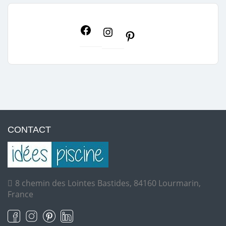
CONTACT
8 chemin des Lointes Bastides, 84160 Lourmarin,
France