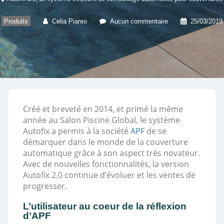
Produits
Celia Piareo
Aucun commentaire
25/03/2019
Créé et breveté en 2014, et primé la même
année au Salon Piscine Global, le système
Autofix a permis à la société
APF
de se
démarquer dans le monde de la couverture
automatique grâce à son aspect très novateur.
Avec de nouvelles fonctionnalités, la version
Autofix 2.0 continue d’évoluer et les ventes de
progresser.
L’utilisateur au coeur de la réflexion
d’APF