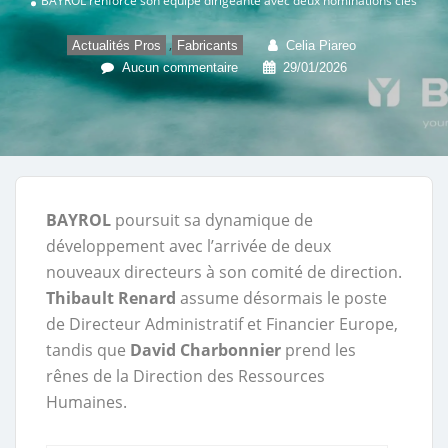
BAYROL renforce son équipe dirigeante avec deux nominations clés
,
Actualités Pros
Fabricants
Celia Piareo
Aucun commentaire
29/01/2026
BAYROL
poursuit sa dynamique de
développement avec l’arrivée de deux
nouveaux directeurs à son comité de direction.
Thibault Renard
assume désormais le poste
de Directeur Administratif et Financier Europe,
tandis que
David Charbonnier
prend les
rênes de la Direction des Ressources
Humaines.