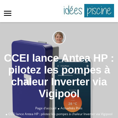
CCEI lance Antea HP :
pilotez les pompes à
chaleur Inverter via
Vigipool
Page d'accueil
Actualités Pros
CCEI lance Antea HP : pilotez les pompes à chaleur Inverter via Vigipool