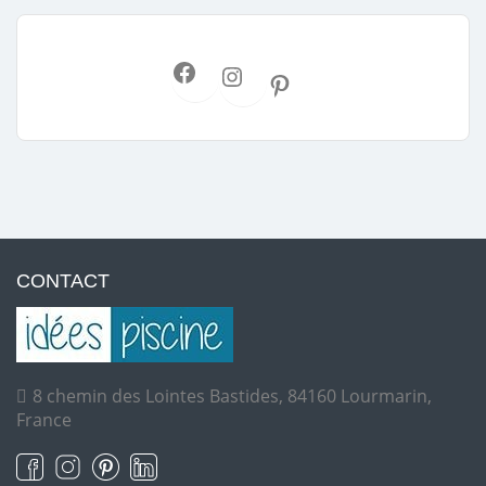
CONTACT
8 chemin des Lointes Bastides, 84160 Lourmarin,
France