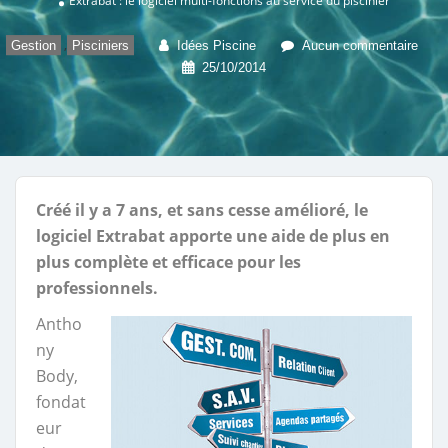
Extrabat : le logiciel multi-fonctions au service du piscinier
,
Gestion
Pisciniers
Idées Piscine
Aucun commentaire
25/10/2014
Créé il y a 7 ans, et sans cesse amélioré, le
logiciel Extrabat apporte une aide de plus en
plus complète et efficace pour les
professionnels.
Antho
ny
Body,
fondat
eur