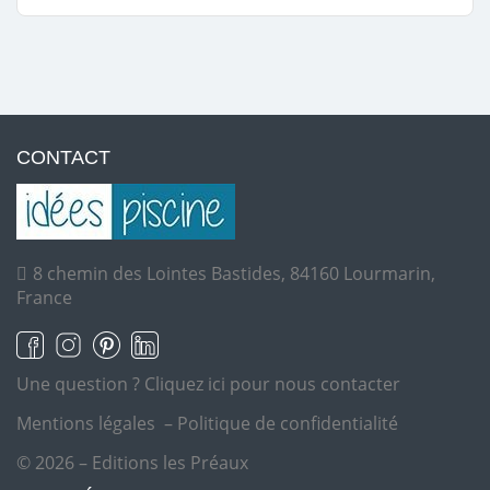
CONTACT
8 chemin des Lointes Bastides, 84160 Lourmarin,
France
Une question ?
Cliquez ici pour nous contacter
Mentions légales
–
Politique de confidentialité
© 2026 – Editions les Préaux