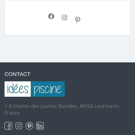
CONTACT
8 chemin des Lointes Bastides, 84160 Lourmarin,
France