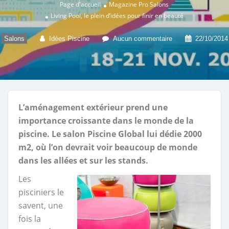
Page d'accueil
Magazine Pro
Salons
Living Pool, le plein d’idées pour finir en beauté
Salons
Idées Piscine
Aucun commentaire
22/10/2014
L’aménagement extérieur prend une
importance croissante dans le monde de la
piscine. Le salon Piscine Global lui dédie 2000
m2, où l’on devrait voir beaucoup de monde
dans les allées et sur les stands.
Les
pisciniers le
savent, une
fois la