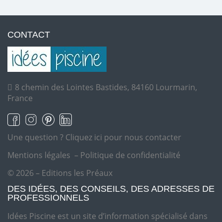
CONTACT
8 chemin des Lointes Bastides, 84160 Lourmarin,
France
Une question ?
Cliquez ici pour nous contacter
Mentions légales
–
Politique de confidentialité
© 2026 – Editions les Préaux
DES IDÉES, DES CONSEILS, DES ADRESSES DE
PROFESSIONNELS
Idées Piscine est un site d’information spécialisé dans