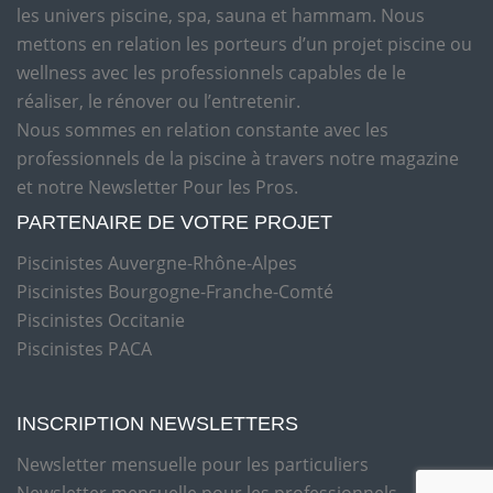
les univers piscine, spa, sauna et hammam. Nous
mettons en relation les porteurs d’un projet piscine ou
wellness avec les professionnels capables de le
réaliser, le rénover ou l’entretenir.
Nous sommes en relation constante avec les
professionnels de la piscine à travers notre magazine
et notre Newsletter Pour les Pros.
PARTENAIRE DE VOTRE PROJET
Piscinistes Auvergne-Rhône-Alpes
Piscinistes Bourgogne-Franche-Comté
Piscinistes Occitanie
Piscinistes PACA
INSCRIPTION NEWSLETTERS
Newsletter mensuelle pour les particuliers