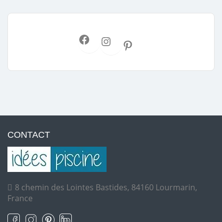
CONTACT
8 chemin des Lointes Bastides, 84160 Lourmarin,
France