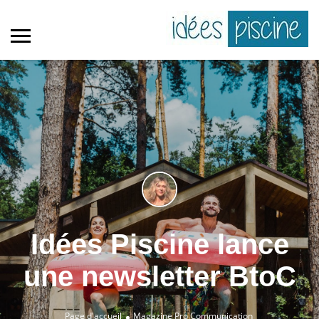
Idées Piscine lance
une newsletter BtoC
Page d'accueil
Magazine Pro
Communication