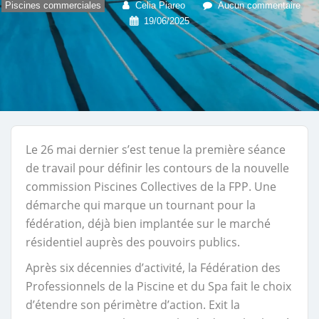
Piscines commerciales
Celia Piareo
Aucun commentaire
19/06/2025
Le 26 mai dernier s’est tenue la première séance
de travail pour définir les contours de la nouvelle
commission Piscines Collectives de la FPP. Une
démarche qui marque un tournant pour la
fédération, déjà bien implantée sur le marché
résidentiel auprès des pouvoirs publics.
Après six décennies d’activité, la Fédération des
Professionnels de la Piscine et du Spa fait le choix
d’étendre son périmètre d’action. Exit la