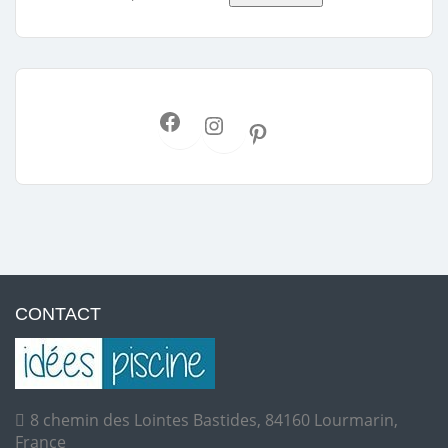
CONTACT
8 chemin des Lointes Bastides, 84160 Lourmarin,
France