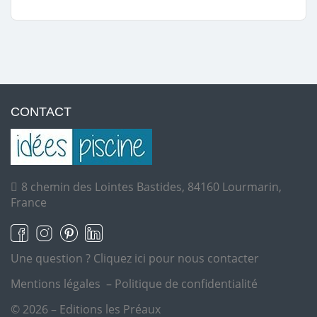
CONTACT
8 chemin des Lointes Bastides, 84160 Lourmarin,
France
Une question ?
Cliquez ici pour nous contacter
Mentions légales
–
Politique de confidentialité
© 2026 – Editions les Préaux