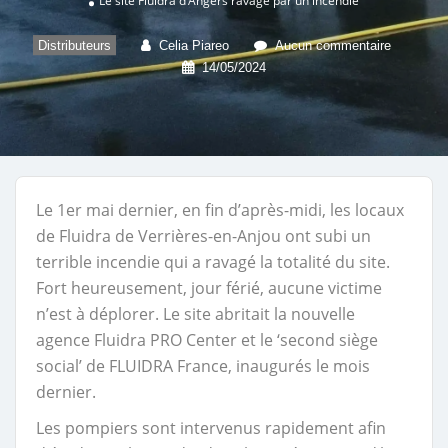
Le site Fluidra d’Angers ravagé par un incendie
Distributeurs
Celia Piareo
Aucun commentaire
14/05/2024
Le 1er mai dernier, en fin d’après-midi, les locaux
de Fluidra de Verrières-en-Anjou ont subi un
terrible incendie qui a ravagé la totalité du site.
Fort heureusement, jour férié, aucune victime
n’est à déplorer. Le site abritait la nouvelle
agence Fluidra PRO Center et le ‘second siège
social’ de FLUIDRA France, inaugurés le mois
dernier.
Les pompiers sont intervenus rapidement afin