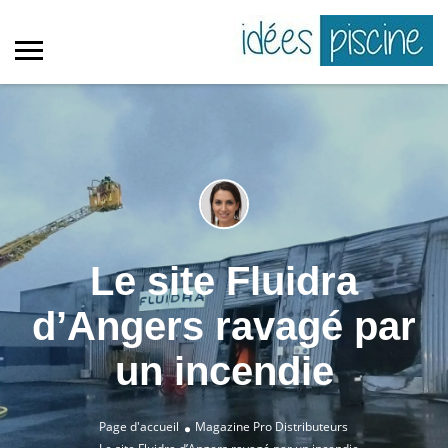
Le site Fluidra
d’Angers ravagé par
un incendie
Page d'accueil
Magazine Pro
Distributeurs