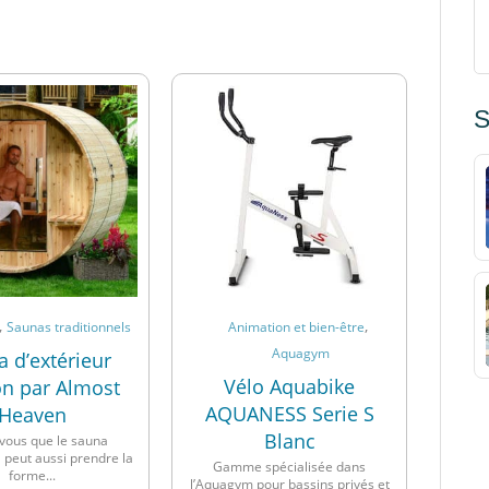
S
,
,
Saunas traditionnels
Animation et bien-être
Aquagym
 d’extérieur
Vélo Aquabike
n par Almost
AQUANESS Serie S
Heaven
Blanc
vous que le sauna
l peut aussi prendre la
Gamme spécialisée dans
forme...
l’Aquagym pour bassins privés et