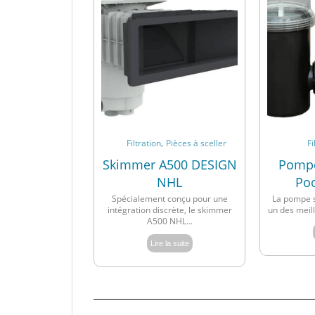
,
Filtration
Pièces à sceller
Fi
Skimmer A500 DESIGN
Pompe 
NHL
Poo
Spécialement conçu pour une
La pompe s
intégration discrète, le skimmer
un des meill
A500 NHL...
Lire la suite