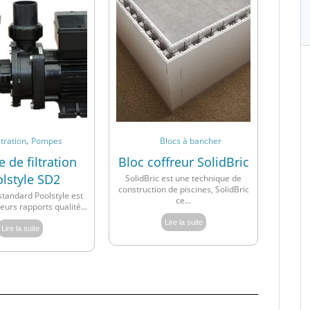
,
ltration
Pompes
Blocs à bancher
de filtration
Bloc coffreur SolidBric
lstyle SD2
SolidBric est une technique de
construction de piscines, SolidBric
tandard Poolstyle est
ce...
eurs rapports qualité...
Lire la suite
Lire la suite