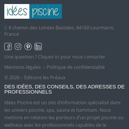
8 chemin des Lointes Bastides, 84160 Lourmarin,
France
Une question ?
Cliquez ici pour nous contacter
Mentions légales
–
Politique de confidentialité
© 2026 – Editions les Préaux
DES IDÉES, DES CONSEILS, DES ADRESSES DE
PROFESSIONNELS
Idées Piscine est un site d’information spécialisé dans
les univers piscine, spa, sauna et hammam. Nous
mettons en relation les porteurs d’un projet piscine ou
wellness avec les professionnels capables de le