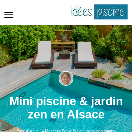
Mini piscine & jardin
zen en Alsace
Page d'accueil
Magazine Public
Projet piscine
Inspirations