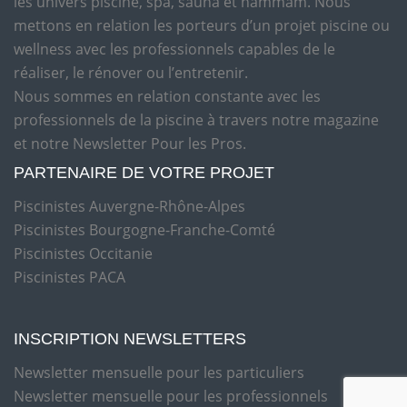
les univers piscine, spa, sauna et hammam. Nous
mettons en relation les porteurs d’un projet piscine ou
wellness avec les professionnels capables de le
réaliser, le rénover ou l’entretenir.
Nous sommes en relation constante avec les
professionnels de la piscine à travers notre magazine
et notre Newsletter Pour les Pros.
PARTENAIRE DE VOTRE PROJET
Piscinistes Auvergne-Rhône-Alpes
Piscinistes Bourgogne-Franche-Comté
Piscinistes Occitanie
Piscinistes PACA
INSCRIPTION NEWSLETTERS
Newsletter mensuelle pour les particuliers
Newsletter mensuelle pour les professionnels