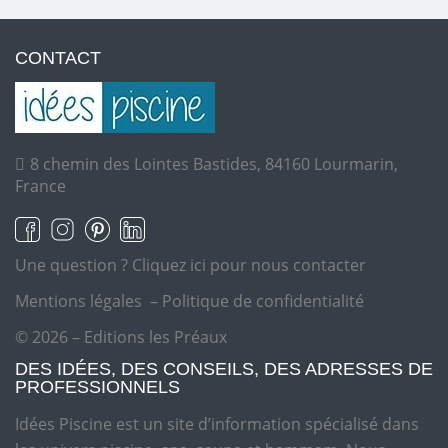
CONTACT
8 chemin des Lointes Bastides, 84160 Lourmarin,
France
Une question ?
Cliquez ici pour nous contacter
Mentions légales
–
Politique de confidentialité
© 2026 – Editions les Préaux
DES IDÉES, DES CONSEILS, DES ADRESSES DE
PROFESSIONNELS
Idées Piscine est un site d’information spécialisé dans