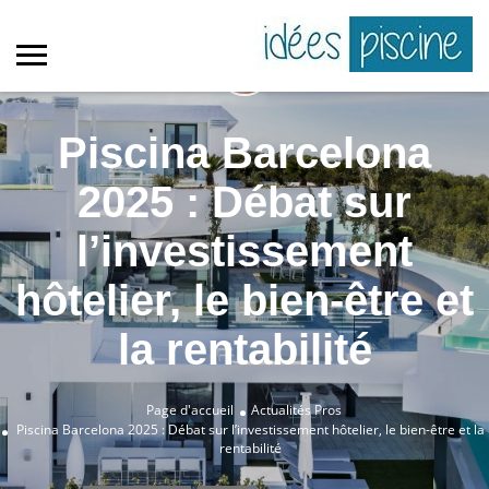
Piscina Barcelona
2025 : Débat sur
l’investissement
hôtelier, le bien-être et
la rentabilité
Page d'accueil
Actualités Pros
Piscina Barcelona 2025 : Débat sur l’investissement hôtelier, le bien-être et la
rentabilité