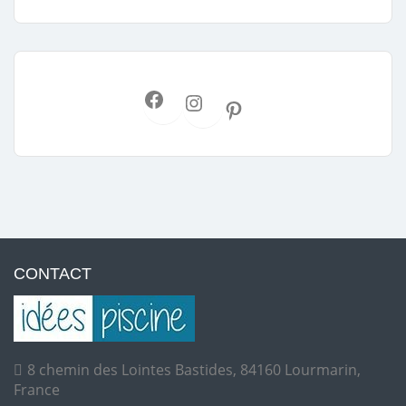
CONTACT
8 chemin des Lointes Bastides, 84160 Lourmarin,
France