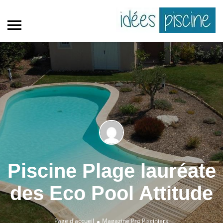
Piscine Plage lauréate
des Eco Pool Attitude
Page d'accueil
Magazine Pro
Pisciniers