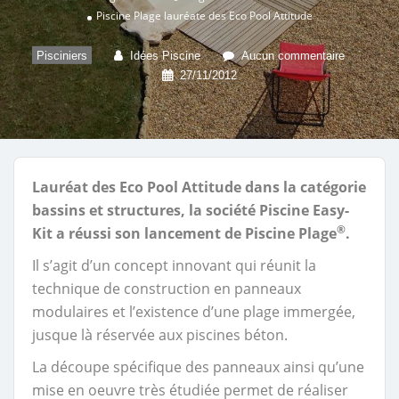
Piscine Plage lauréate des Eco Pool Attitude
Pisciniers
Idées Piscine
Aucun commentaire
27/11/2012
Lauréat des Eco Pool Attitude dans la catégorie
bassins et structures, la société Piscine Easy-
®
Kit a réussi son lancement de Piscine Plage
.
Il s’agit d’un concept innovant qui réunit la
technique de construction en panneaux
modulaires et l’existence d’une plage immergée,
jusque là réservée aux piscines béton.
La découpe spécifique des panneaux ainsi qu’une
mise en oeuvre très étudiée permet de réaliser