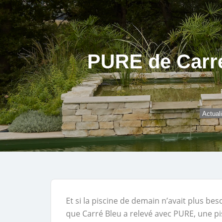
PURE de Carré 
Actual
Et si la piscine de demain n’avait plus beso
que Carré Bleu a relevé avec PURE, une pi