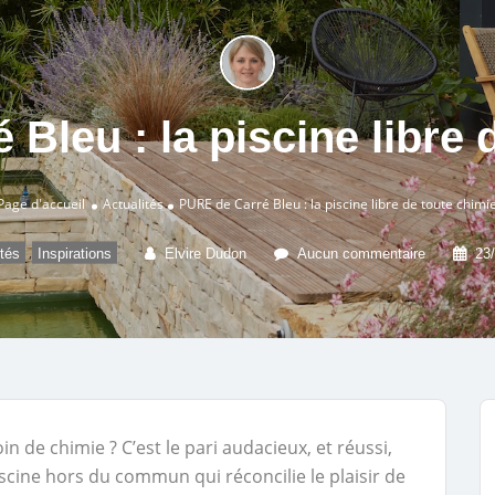
Bleu : la piscine libre 
Page d'accueil
Actualités
PURE de Carré Bleu : la piscine libre de toute chimi
,
ités
Inspirations
Elvire Dudon
Aucun commentaire
23
in de chimie ? C’est le pari audacieux, et réussi,
scine hors du commun qui réconcilie le plaisir de