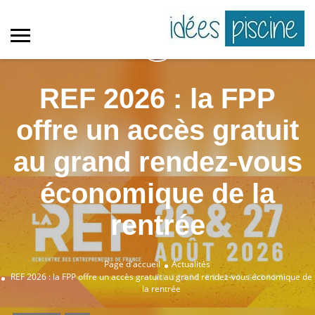
REF 2026 : la FPP
offre un accès gratuit
au grand rendez-vous
économique de la
rentrée
Page d'accueil
Actualités
REF 2026 : la FPP offre un accès gratuit au grand rendez-vous économique de
la rentrée