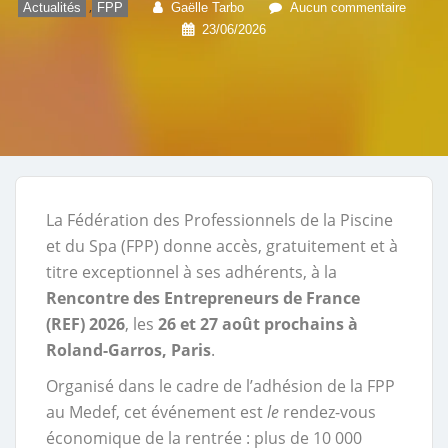
,
Actualités
FPP
Gaëlle Tarbo
Aucun commentaire
23/06/2026
La Fédération des Professionnels de la Piscine
et du Spa (FPP) donne accès, gratuitement et à
titre exceptionnel à ses adhérents, à la
Rencontre des Entrepreneurs de France
(REF) 2026
, les
26 et 27 août prochains à
Roland-Garros, Paris
.
Organisé dans le cadre de l’adhésion de la FPP
au Medef, cet événement est
le
rendez-vous
économique de la rentrée : plus de 10 000