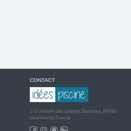
CONTACT
8 chemin des Lointes Bastides, 84160
Lourmarin, France