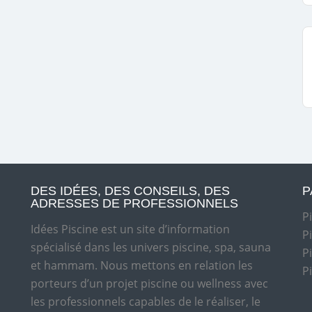
DES IDÉES, DES CONSEILS, DES
P
ADRESSES DE PROFESSIONNELS
P
Idées Piscine est un site d’information
P
spécialisé dans les univers piscine, spa, sauna
P
et hammam. Nous mettons en relation les
P
porteurs d’un projet piscine ou wellness avec
les professionnels capables de le réaliser, le