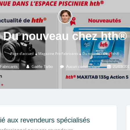
Du nouveau chez hth®
Page d'accueil
Magazine Pro
Fabricants
Du nouveau chez hth®
Fabricants
Gaëlle Tarbo
Aucun commentaire
21/03/201
é aux revendeurs spécialisés