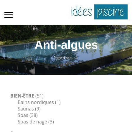
Anti-algues
Page d'accueil
BIEN-ÊTRE
(51)
Bains nordiques
(1)
Saunas
(9)
Spas
(38)
Spas de nage
(3)