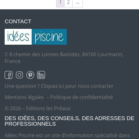
1
2
→
CONTACT
8 chemin des Lointes Bastides, 84160 Lourmarin,
France
Une question ?
Cliquez ici pour nous contacter
Mentions légales
–
Politique de confidentialité
© 2026 – Editions les Préaux
DES IDÉES, DES CONSEILS, DES ADRESSES DE
PROFESSIONNELS
Idées Piscine est un site d’information spécialisé dans