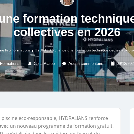
e formation technique
collectives en 2026
ne Pro
Formations
HYDRALIANS lance une formation technique dédiée aux pisc
Formations
Celia Piareo
Aucun commentaire
09/12/202
la piscine éco-responsable, HYDRALIANS renforce
vec un nouveau programme de formation gratuit.
spécialisée dans les métiers de l’eau et du