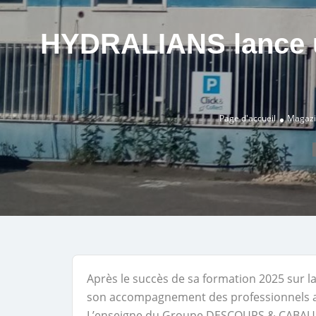
HYDRALIANS lance un
Page d'accueil
Magazi
Après le succès de sa formation 2025 sur 
son accompagnement des professionnels a
L’enseigne du Groupe DESCOURS & CABAUD, 