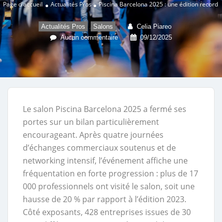
Page d'accueil
Actualités Pros
Piscina Barcelona 2025 : une édition record
,
Actualités Pros
Salons
Celia Piareo
Aucun commentaire
09/12/2025
Le salon Piscina Barcelona 2025 a fermé ses
portes sur un bilan particulièrement
encourageant. Après quatre journées
d’échanges commerciaux soutenus et de
networking intensif, l’événement affiche une
fréquentation en forte progression : plus de 17
000 professionnels ont visité le salon, soit une
hausse de 20 % par rapport à l’édition 2023.
Côté exposants, 428 entreprises issues de 30