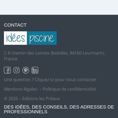
CONTACT
8 chemin des Lointes Bastides, 84160 Lourmarin,
France
Une question ?
Cliquez ici pour nous contacter
Mentions légales
–
Politique de confidentialité
© 2026 – Editions les Préaux
DES IDÉES, DES CONSEILS, DES ADRESSES DE
PROFESSIONNELS